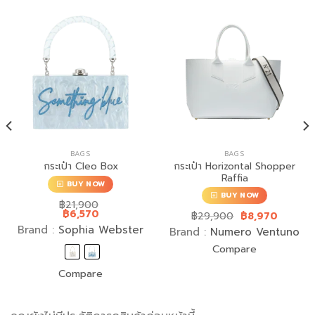
BAGS
BAGS
กระเป๋า Horizontal Shopper
กระเป๋า Cleo Box
Raffia
BUY NOW
BUY NOW
฿
21,900
฿
6,570
฿
29,900
฿
8,970
Brand :
Sophia Webster
Brand :
Numero Ventuno
Compare
Compare