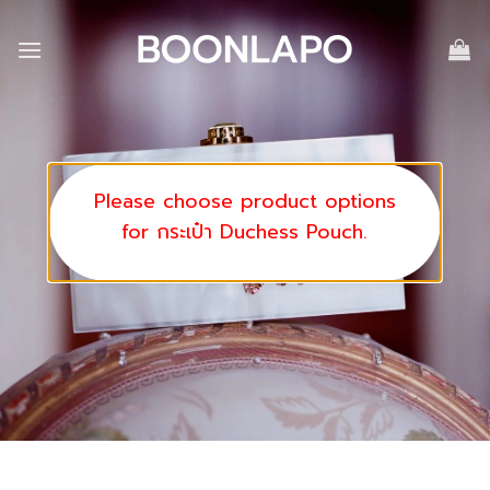
Skip
to
content
Please choose product options
for กระเป๋า Duchess Pouch.