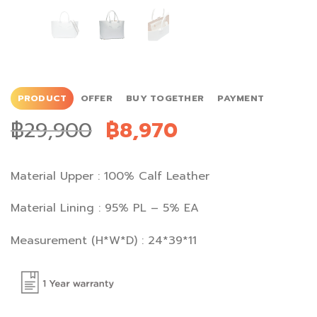
PRODUCT
OFFER
BUY TOGETHER
PAYMENT
฿
29,900
฿
8,970
Material Upper :
100% Calf Leather
Material Lining :
95% PL – 5% EA
Measurement (H*W*D) : 24*39*11