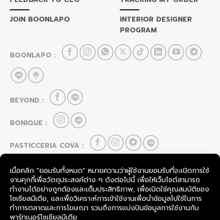
JOIN BOONLAPO
INTERIOR DESIGNER
PROGRAM
BOONLAPO :
BEYOND :
BONIQUE :
PASTICCERIA COVA :
HOU CAI LEI :
FOOD & BEVERAGE
SevenRooms
TableCheck