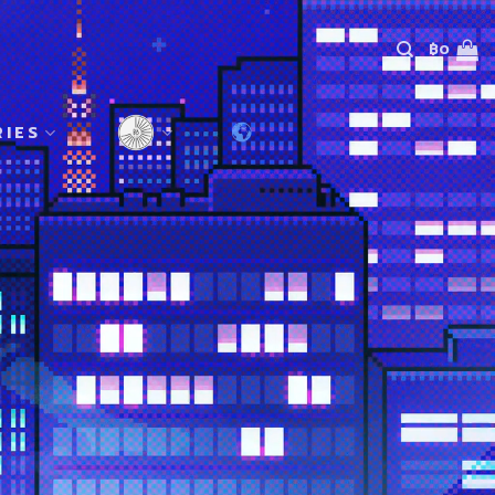
฿
0
RIES