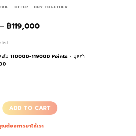
TAIL
OFFER
BUY TOGETHER
Price
–
฿
119,000
range:
฿110,000
list
through
฿119,000
และรับ
110000-119000
Points
- มูลค่า
900
r Canvas quantity
ADD TO CART
คุณต้องการมาให้เรา