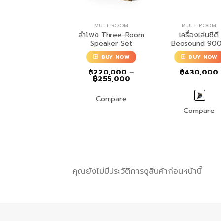
MULTIROOM
MULTIROOM
MULTIROOM
ลำโพง Three-Room
เครื่องเล่นซีดี
ำโพง Beosound 2
Speaker Set
Beosound 90
BUY NOW
BUY NOW
BUY NOW
฿
155,000
–
Price
฿
250,000
฿
220,000
–
฿
430,000
range:
Price
฿
255,000
฿155,000
range:
through
฿220,000
฿250,000
Compare
through
฿255,000
Compare
Compare
คุณยังไม่มีประวัติการดูสินค้าก่อนหน้านี้