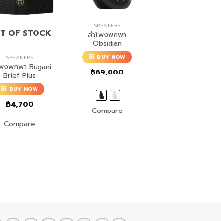
SPEAKERS
T OF STOCK
ลำโพงพกพา
Obsidian
BUY NOW
SPEAKERS
พงพกพา Bugani
฿
69,000
Brief Plus
BUY NOW
฿
4,700
Compare
Compare