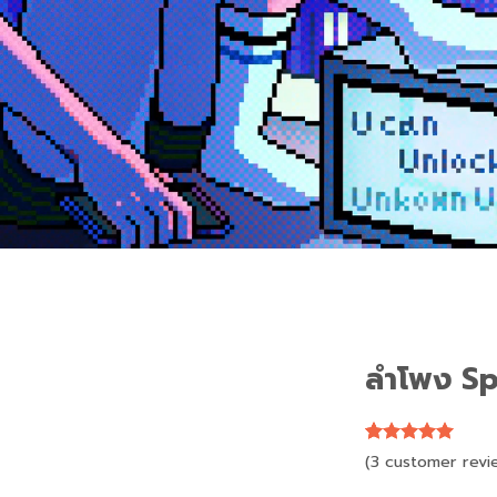
ลำโพง S
5
5
3
out of
(
3
customer revi
based on
customer