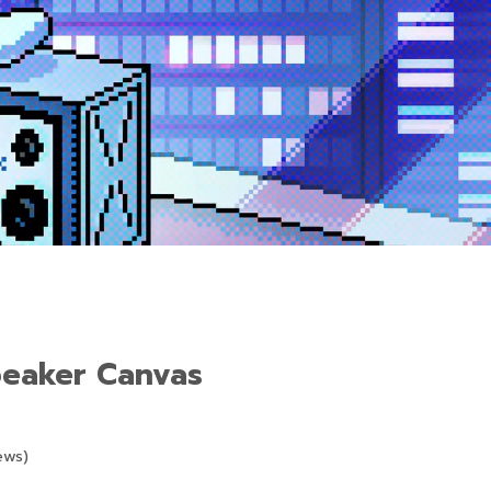
peaker Canvas
ews)