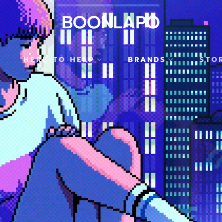
HERE TO HELP
BRANDS
STO