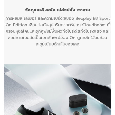
วัสดุและสี
สดใส เปล่งปลั่ง เงางาม
การผสมสี เลเยอร์ และความโปร่งใสของ Beoplay E8 Sport
On Edition เชื่อมต่อกับสุนทรียศาสตร์ของ Cloudboom ที่
ครอบหูซิลิโคนและจุกหูฟังมีพื้นผิวกึ่งโปร่งใสกึ่งโปร่งแสง และ
ลวดลายเมฆอันเป็นเอกลักษณ์ของ On ถูกสลักไว้บนส่วน
อะลูมิเนียมด้านในของเคส