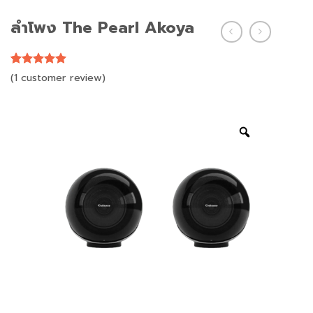
ลำโพง The Pearl Akoya
5
5
1
out of
(
1
customer review)
based on
customer
rating