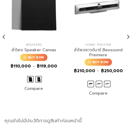
SPEAKERS
HOME THEATER
ลำโพงซาวด์บาร์ Beosound
ลำโพง Speaker Canvas
Premiere
BUY NOW
BUY NOW
Price
฿
110,000
–
฿
119,000
range:
ce
Pric
฿
210,000
–
฿
250,000
฿110,000
ge:
rang
through
20,000
฿21
฿119,000
rough
thro
55,000
฿25
Compare
Compare
คุณยังไม่มีประวัติการดูสินค้าก่อนหน้านี้