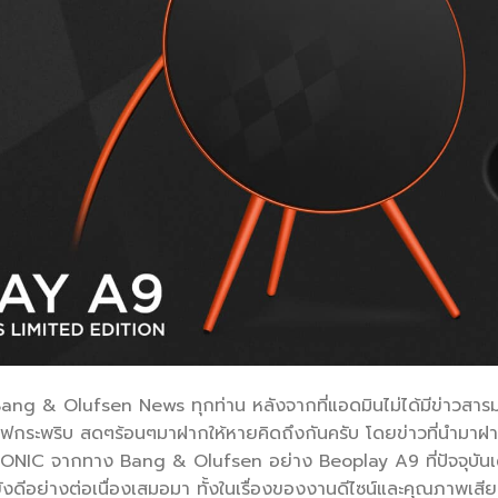
Bang & Olufsen News ทุกท่าน หลังจากที่แอดมินไม่ได้มีข่าวส
ไฟกระพริบ สดๆร้อนๆมาฝากให้หายคิดถึงกันครับ โดยข่าวที่นำมาฝากกันว
CONIC จากทาง Bang & Olufsen อย่าง Beoplay A9 ที่ปัจจุบันเด
ังดีอย่างต่อเนื่องเสมอมา ทั้งในเรื่องของงานดีไซน์และคุณภาพเส