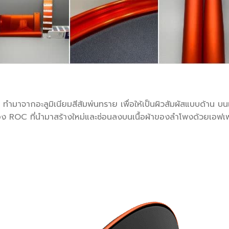
าจากอะลูมิเนียมสีส้มพ่นทราย เพื่อให้เป็นผิวสัมผัสแบบด้าน บนเน
OC ที่นำมาสร้างใหม่และซ่อนลงบนเนื้อผ้าของลำโพงด้วยเอฟเฟกต์จา