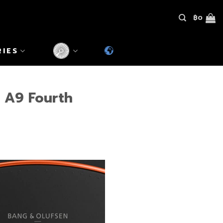
฿
0
RIES
y A9 Fourth