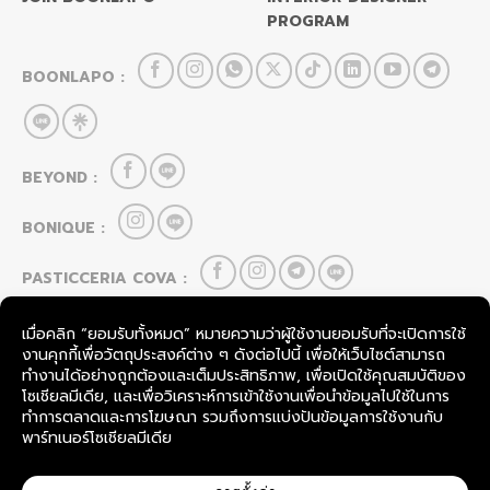
PROGRAM
BOONLAPO :
BEYOND :
BONIQUE :
PASTICCERIA COVA :
HOU CAI LEI :
FOOD & BEVERAGE
SevenRooms
TableCheck