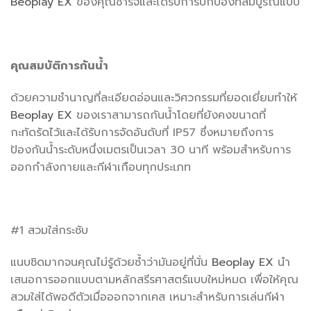
Beoplay EX
ของคุณชาร์จและได้รับการปกป้องที่สมบูรณ์แบบ
คุณสมบัติการกันน้ำ
ด้วยความชำนาญที่ละเอียดอ่อนและวิศวกรรมที่ยอดเยี่ยมทำให้
Beoplay EX
ของเราสามารถกันน้ำโดยที่ยังคงขนาดที่
กะทัดรัดไว้และได้รับการจัดอันดับที่ IP57 ซึ่งหมายถึงการ
ป้องกันน้ำระดับหนึ่งเมตรเป็นเวลา 30 นาที พร้อมสำหรับการ
ออกกำลังกายและกีฬาเกือบทุกประเภท
#1 สวมใส่กระชับ
แนบชิดมากจนคุณไม่รู้ด้วยซ้ำว่ามันอยู่ที่นั่น
Beoplay EX
นำ
เสนอการออกแบบตามหลักสรีรศาสตร์แบบใหม่หมด เพื่อให้คุณ
สวมใส่ได้พอดีตัวเมื่อออกจากเคส เหมาะสำหรับการเล่นกีฬา