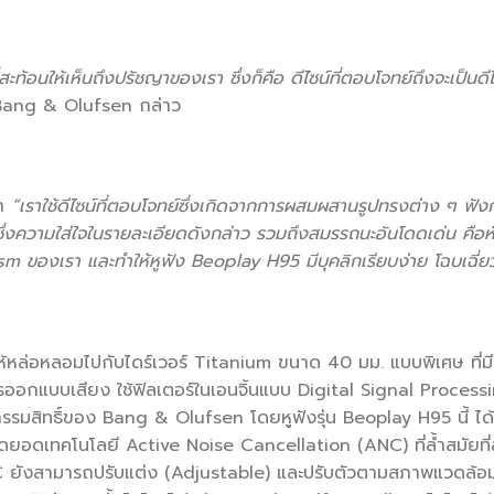
สะท้อนให้เห็นถึงปรัชญาของเรา ซึ่งก็คือ ดีไซน์ที่ตอบโจทย์ถึงจะเป็นดี
ang & Olufsen กล่าว
่า
“เราใช้ดีไซน์ที่ตอบโจทย์ซึ่งเกิดจากการผสมผสานรูปทรงต่าง ๆ ฟัง
ึ่งความใส่ใจในรายละเอียดดังกล่าว รวมถึงสมรรถนะอันโดดเด่น คื
ism
ของเรา และทำให้หูฟัง
Beoplay H95
มีบุคลิกเรียบง่าย โฉบเฉี่
หล่อหลอมไปกับไดร์เวอร์ Titanium ขนาด 40 มม. แบบพิเศษ ที่มี
รออกแบบเสียง ใช้ฟิลเตอร์ในเอนจิ้นแบบ Digital Signal Process
กรรมสิทธิ์ของ Bang & Olufsen โดยหูฟังรุ่น Beoplay H95 นี้ 
ุดยอดเทคโนโลยี Active Noise Cancellation (ANC) ที่ล้ำสมัยที
C ยังสามารถปรับแต่ง (Adjustable) และปรับตัวตามสภาพแวดล้อ