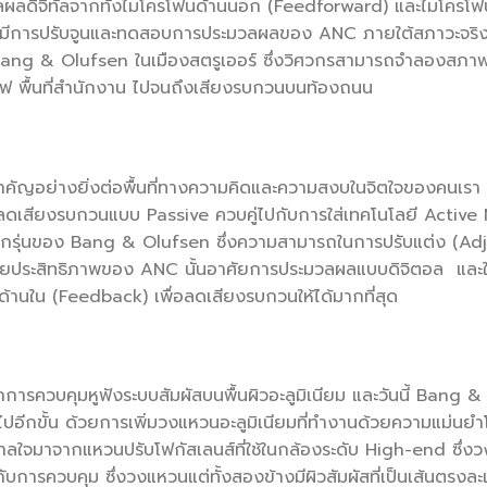
ผลดิจิทัลจากทั้งไมโครโฟนด้านนอก (Feedforward) และไมโครโฟ
โดยมีการปรับจูนและทดสอบการประมวลผลของ ANC ภายใต้สภาวะจริง 
ang & Olufsen ในเมืองสตรูเออร์ ซึ่งวิศวกรสามารถจำลองส
รถไฟ พื้นที่สำนักงาน ไปจนถึงเสียงรบกวนบนท้องถนน
วนสำคัญอย่างยิ่งต่อพื้นที่ทางความคิดและความสงบในจิตใจของคนเร
รลดเสียงรบกวนแบบ Passive ควบคู่ไปกับการใส่เทคโนโลยี Activ
หูฟังทุกรุ่นของ Bang & Olufsen ซึ่งความสามารถในการปรับแต่ง (A
ประสิทธิภาพของ ANC นั้นอาศัยการประมวลผลแบบดิจิตอล และใช
านใน (Feedback) เพื่อลดเสียงรบกวนให้ได้มากที่สุด
กการควบคุมหูฟังระบบสัมผัสบนพื้นผิวอะลูมิเนียม และวันนี้ Ban
ไปอีกขั้น ด้วยการเพิ่มวงแหวนอะลูมิเนียมที่ทำงานด้วยความแม่นย
ลใจมาจากแหวนปรับโฟกัสเลนส์ที่ใช้ในกล้องระดับ High-end ซึ่ง
บการควบคุม ซึ่งวงแหวนแต่ทั้งสองข้างมีผิวสัมผัสที่เป็นเส้นตรงละเอ