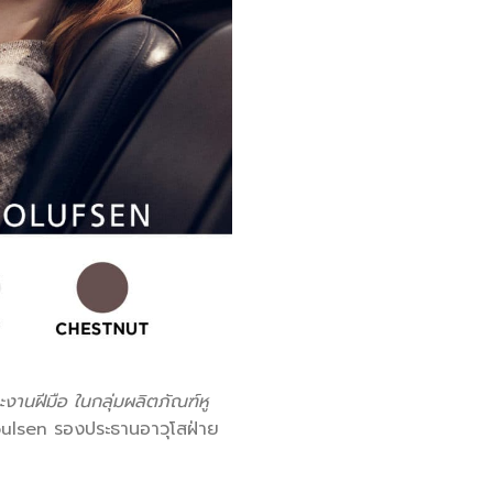
งานฝีมือ ในกลุ่มผลิตภัณฑ์หู
ulsen รองประธานอาวุโสฝ่าย