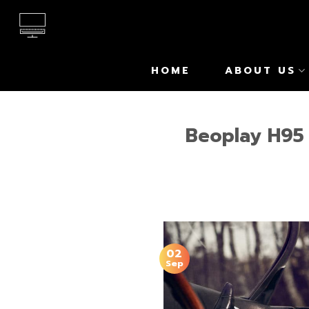
Skip
to
content
HOME
ABOUT US
Beoplay H95 หู
02
Sep