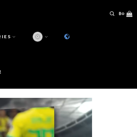
฿
0
RIES
2