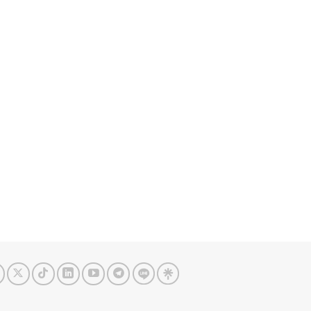
Price
range:
฿247,000
through
฿442,000