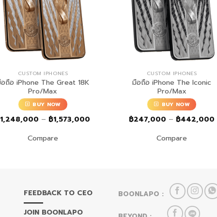
CUSTOM IPHONES
CUSTOM IPHONES
ือถือ iPhone The Great 18K
มือถือ iPhone The Iconic
Pro/Max
Pro/Max
BUY NOW
BUY NOW
Price
฿
1,248,000
–
฿
1,573,000
฿
247,000
–
฿
442,000
range:
฿1,248,000
Compare
Compare
through
฿1,573,000
FEEDBACK TO CEO
BOONLAPO :
JOIN BOONLAPO
BEYOND :