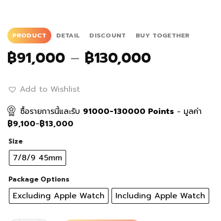
PRODUCT
DETAIL
DISCOUNT
BUY TOGETHER
Price
฿
91,000
–
฿
130,000
range:
฿91,000
Add to Wishlist
through
฿130,000
ซื้อรายการนี้และรับ
91000-130000
Points
- มูลค่า
฿
9,100
-
฿
13,000
Size
7/8/9 45mm
Package Options
Excluding Apple Watch
Including Apple Watch