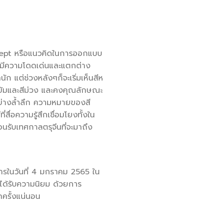
ept หรือแนวคิดในการออกแบบ
นี้มีความโดดเด่นและแตกต่าง
นัก แต่ช่วงหลังๆก็จะเริ่มเห็นสีห
งินเข้มและสีม่วง และคงคุณลักษณะ
ย่างล้ำลึก ความหมายของสี
ื่อความรู้สึกเชื่อมโยงทั้งใน
้อนรับเทศกาลตรุจีนที่จะมาถึง
ารในวันที่ 4 มกราคม 2565 ใน
ได้รับความนิยม ด้วยการ
ครั้งแน่นอน