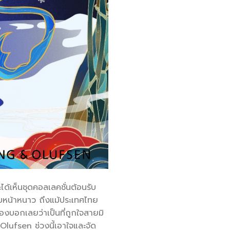
ด้เห็นชุดคอลเลคชั่นต้อนรับ
ับหน้าหนาว ถึงแม้ประเทศไทย
้องบอกเลยว่าเป็นที่ถูกใจสายมิ
Olufsen ช่วงนี้เอาใจและจัด