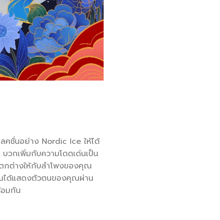
คชั่นอย่าง Nordic Ice ให้ได้
บวกเพิ่มกับความโดดเด่นเป็น
ตกต่างให้กับลำโพงของคุณ
ให้คุณได้แสดงตัวตนของคุณผ่าน
้อมกัน