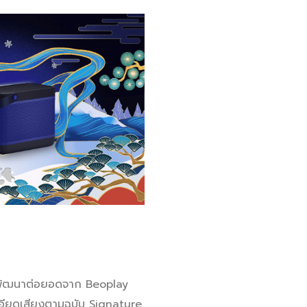
ารพัฒนาต่อยอดจาก Beoplay
เอียดเสียงตามฉบับ Signature