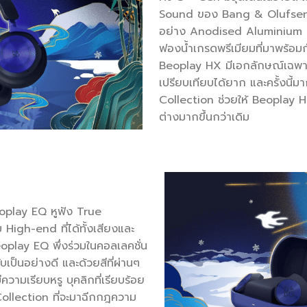
Sound ของ Bang & Olufsen ม
อย่าง Anodised Aluminium ห
ฟองน้ำเกรดพรีเมียมที่มาพร้อมกั
Beoplay HX มีเอกลักษณ์เฉพาะ 
เปรียบเทียบได้ยาก และครั้งนี
Collection ช่วยให้ Beoplay 
ต่างมากขึ้นกว่าเดิม
eoplay EQ หูฟัง True
High-end ที่ได้ทั้งเสียงและ
eoplay EQ พึ่งร่วมในคอลเลคชั่น
เป็นอย่างดี และด้วยสีที่ผ่านๆ
ามเรียบหรู บุคลิกที่เรียบร้อย
Collection ที่จะมาฉีกกฎความ