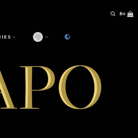
฿
0
RIES