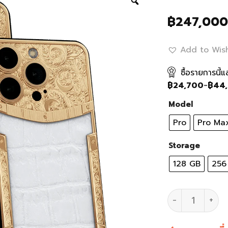
฿
247,000
Add to Wish
ซื้อรายการนี้
฿
24,700
-
฿
44
Model
Pro
Pro Ma
Storage
128 GB
256
มือถือ iPhone