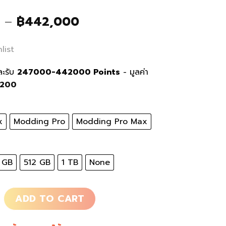
Price
–
฿
442,000
range:
฿247,000
list
through
฿442,000
และรับ
247000-442000
Points
- มูลค่า
,200
x
Modding Pro
Modding Pro Max
 GB
512 GB
1 TB
None
 Gold Wind Pro/Max quantity
ADD TO CART