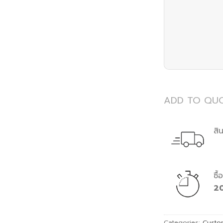
ADD TO QU
สิ
ซื
2
Categories:
Custo