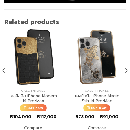
Related products
CASE IPHONES
CASE IPHONES
เคสมือถือ iPhone Modern
เคสมือถือ iPhone Magic
14 Pro/Max
Fish 14 Pro/Max
BUY NOW
BUY NOW
ce
Price
Price
฿
104,000
–
฿
117,000
฿
78,000
–
฿
91,000
ge:
range:
range:
4,000
฿104,000
฿78,
Compare
Compare
ough
through
throu