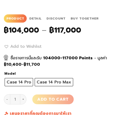
PRODUCT
DETAIL
DISCOUNT
BUY TOGETHER
Price
฿
104,000
–
฿
117,000
range:
฿104,000
Add to Wishlist
through
฿117,000
ซื้อรายการนี้และรับ
104000-117000
Points
- มูลค่า
฿
10,400
-
฿
11,700
Model
Case 14 Pro
Case 14 Pro Max
เคสมือถือ iPhone Remastered 2G 14 Pro/Max quantity
ADD TO CART
เสนอราคาที่คุณต้องการมาให้เรา