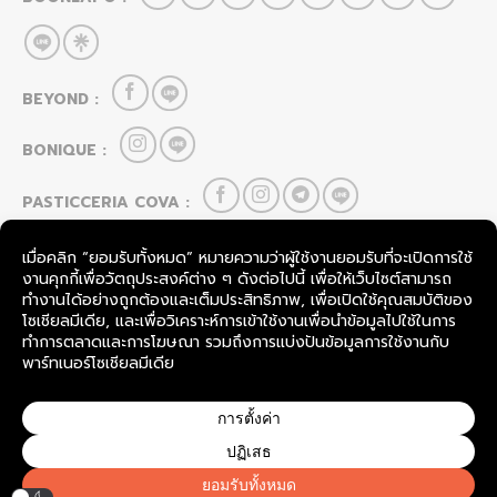
BEYOND :
BONIQUE :
PASTICCERIA COVA :
HOU CAI LEI :
FOOD & BEVERAGE
SevenRooms
TableCheck
COPYRIGHT © 2026
BOONLAPO CO., LTD.
THAILAND.
ALL RIGHTS RESERVED.