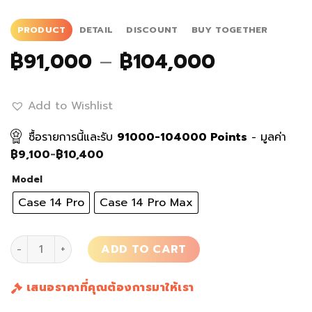
PRODUCT
DETAIL
DISCOUNT
BUY TOGETHER
Price
฿
91,000
–
฿
104,000
range:
฿91,000
Add to Wishlist
through
฿104,000
ซื้อรายการนี้และรับ
91000-104000
Points
- มูลค่า
฿
9,100
-
฿
10,400
Model
Case 14 Pro
Case 14 Pro Max
เคสมือถือ iPhone White Rays 14 Pro/Max quantity
ADD TO CART
เสนอราคาที่คุณต้องการมาให้เรา