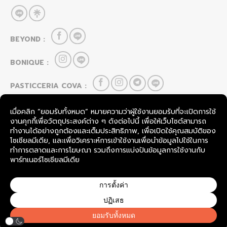
BEYOND :
BONIQUE :
PASTICCERIA COVA :
HOU CAI LEI :
FOOD & BEVERAGE
SevenRooms
TableCheck
COPYRIGHT © 2026
BOONLAPO CO., LTD.
THAILAND.
ALL RIGHTS RESERVED.