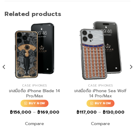
Related products
CASE IPHONES
CASE IPHONES
เคสมือถือ iPhone Blade 14
เคสมือถือ iPhone Sea Wolf
Pro/Max
14 Pro/Max
BUY NOW
BUY NOW
e
Price
Price
฿
156,000
–
฿
169,000
฿
117,000
–
฿
130,000
e:
range:
range
,000
฿156,000
฿117
Compare
Compare
ugh
through
thro
,000
฿169,000
฿130